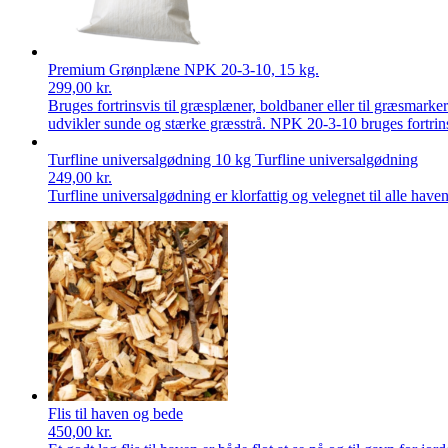
Premium Grønplæne NPK 20-3-10, 15 kg.
299,00
kr.
Bruges fortrinsvis til græsplæner, boldbaner eller til græsmark
udvikler sunde og stærke græsstrå. NPK 20-3-10 bruges fortrins
Turfline universalgødning 10 kg Turfline universalgødning
249,00
kr.
Turfline universalgødning er klorfattig og velegnet til alle h
Flis til haven og bede
450,00
kr.