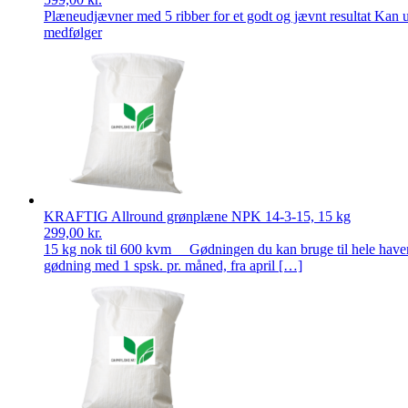
Plæneudjævner med 5 ribber for et godt og jævnt resultat Kan ud
medfølger
KRAFTIG Allround grønplæne NPK 14-3-15, 15 kg
299,00
kr.
15 kg nok til 600 kvm Gødningen du kan bruge til hele haven. A
gødning med 1 spsk. pr. måned, fra april […]