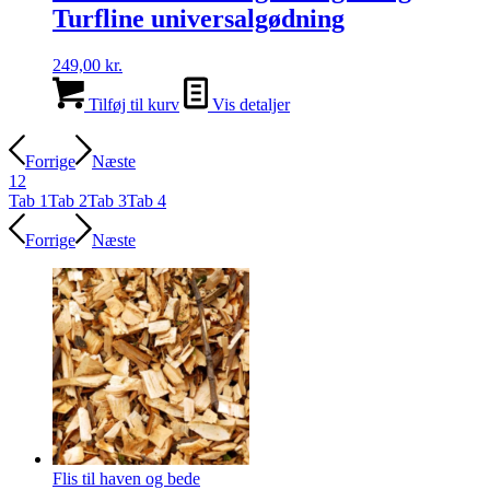
Turfline universalgødning
249,00
kr.
Tilføj til kurv
Vis detaljer
Forrige
Næste
1
2
Tab 1
Tab 2
Tab 3
Tab 4
Forrige
Næste
Flis til haven og bede