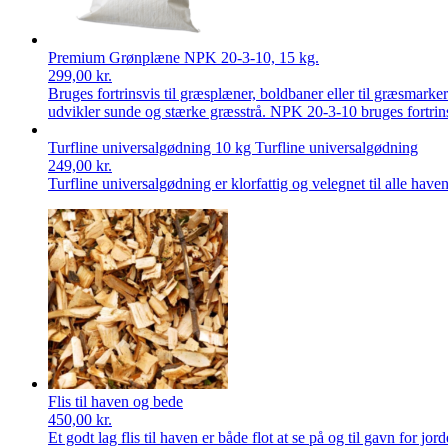
Premium Grønplæne NPK 20-3-10, 15 kg.
299,00
kr.
Bruges fortrinsvis til græsplæner, boldbaner eller til græsmark
udvikler sunde og stærke græsstrå. NPK 20-3-10 bruges fortrins
Turfline universalgødning 10 kg Turfline universalgødning
249,00
kr.
Turfline universalgødning er klorfattig og velegnet til alle h
Flis til haven og bede
450,00
kr.
Et godt lag flis til haven er både flot at se på og til gavn for jo