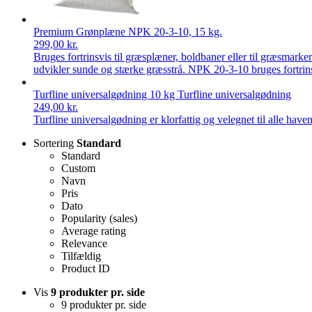
Premium Grønplæne NPK 20-3-10, 15 kg.
299,00
kr.
Bruges fortrinsvis til græsplæner, boldbaner eller til græsmark
udvikler sunde og stærke græsstrå. NPK 20-3-10 bruges fortrins
Turfline universalgødning 10 kg Turfline universalgødning
249,00
kr.
Turfline universalgødning er klorfattig og velegnet til alle h
Sortering
Standard
Standard
Custom
Navn
Pris
Dato
Popularity (sales)
Average rating
Relevance
Tilfældig
Product ID
Vis
9 produkter pr. side
9 produkter pr. side