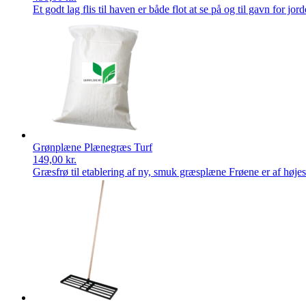
Et godt lag flis til haven er både flot at se på og til gavn for jo
Grønplæne Plænegræs Turf
149,00
kr.
Græsfrø til etablering af ny, smuk græsplæne Frøene er af høje