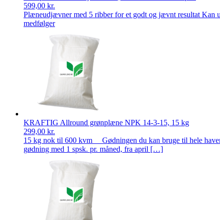
599,00
kr.
Plæneudjævner med 5 ribber for et godt og jævnt resultat Kan ud
medfølger
KRAFTIG Allround grønplæne NPK 14-3-15, 15 kg
299,00
kr.
15 kg nok til 600 kvm Gødningen du kan bruge til hele haven. A
gødning med 1 spsk. pr. måned, fra april […]