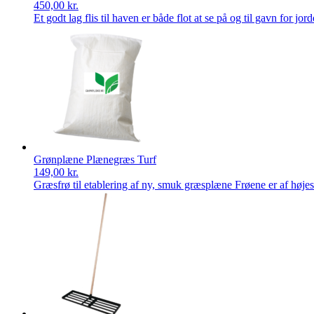
450,00
kr.
Et godt lag flis til haven er både flot at se på og til gavn for jo
Grønplæne Plænegræs Turf
149,00
kr.
Græsfrø til etablering af ny, smuk græsplæne Frøene er af høje