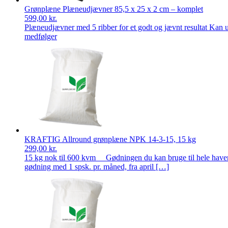
Grønplæne Plæneudjævner 85,5 x 25 x 2 cm – komplet
599,00
kr.
Plæneudjævner med 5 ribber for et godt og jævnt resultat Kan ud
medfølger
KRAFTIG Allround grønplæne NPK 14-3-15, 15 kg
299,00
kr.
15 kg nok til 600 kvm Gødningen du kan bruge til hele haven. A
gødning med 1 spsk. pr. måned, fra april […]