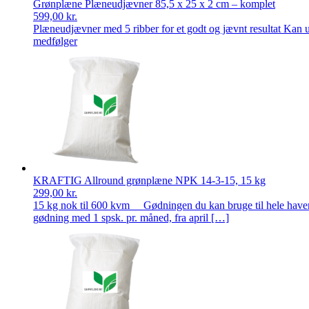
Grønplæne Plæneudjævner 85,5 x 25 x 2 cm – komplet
599,00
kr.
Plæneudjævner med 5 ribber for et godt og jævnt resultat Kan ud
medfølger
KRAFTIG Allround grønplæne NPK 14-3-15, 15 kg
299,00
kr.
15 kg nok til 600 kvm Gødningen du kan bruge til hele haven. A
gødning med 1 spsk. pr. måned, fra april […]