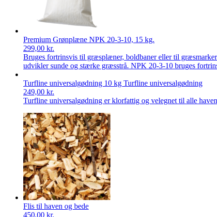
Premium Grønplæne NPK 20-3-10, 15 kg.
299,00
kr.
Bruges fortrinsvis til græsplæner, boldbaner eller til græsmark
udvikler sunde og stærke græsstrå. NPK 20-3-10 bruges fortrins
Turfline universalgødning 10 kg Turfline universalgødning
249,00
kr.
Turfline universalgødning er klorfattig og velegnet til alle h
Flis til haven og bede
450,00
kr.