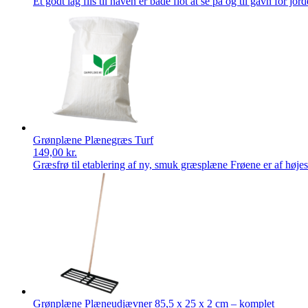
Et godt lag flis til haven er både flot at se på og til gavn for jo
Grønplæne Plænegræs Turf
149,00
kr.
Græsfrø til etablering af ny, smuk græsplæne Frøene er af høje
Grønplæne Plæneudjævner 85,5 x 25 x 2 cm – komplet